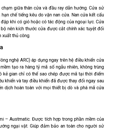
va chạm giữa thân cửa và đầu ray dẫn hướng. Cửa sử
 hạn chế tiếng kêu do vặn nan cửa. Nan cửa kết cấu
a đập khi có gió hoặc có tác động của ngoại lực. Cửa
 bộ nên kích thước cửa được cắt chính xác tuyệt đối
 xuất thủ công.
ửa
Công nghệ ARC) áp dụng ngay trên hệ điều khiển cửa
ềm tạo ra hàng tỷ mã số ngẫu nhiên, không trùng
đó kẻ gian chỉ có thể sao chép được mã tại thời điểm
 khiển và tay điều khiển đã được thay đổi ngay sau
 dịch hoàn toàn với mọi thiết bị dò và phá mã cửa
i – Austmatic. Được tích hợp trong phần mềm của
hướng ngại vật. Giúp đảm bảo an toàn cho người sử