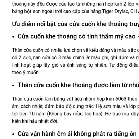
thoáng này đều được cấu tạo từ những nan hợp kim 2 lớp v
bằng bột sơn ngoài trời cao cấp của hãng Tiger Drylac, CH 
Ưu điểm nổi bật của cửa cuốn khe thoáng tru
Cửa cuốn khe thoáng có tính thẩm mỹ cao 
Thân
cửa cuốn
c
ó nhiều lựa chọn về kiểu dáng và màu sắc 
có 2 sọc, nan cửa có 3 màu chính là: màu ghi, ghi đậm và
linh hoạt giúp lấy gió và ánh sáng tự nhiên. Tự động điề
theo ý muốn.
Thân cửa cuốn khe thoáng được làm từ nhữn
Thân cửa cuốn làm bằng vật liệu nhôm hợp kim 6063 theo 
âm, cách nhiệt, đảm bảo độ cứng trắc. Hệ sơn màu và lớp p
tới trên 10 năm (Không bay mầu, lão hóa). Hệ trục mạ dầ
kiện khí hậu nhiệt đới.
Cửa vận hành êm ái không phát ra tiếng ồn